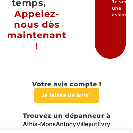
temps,
Je veux
une
Appelez-
assista
nous dès
maintenant
!
Votre avis compte !
Je laisse un avis
Trouvez un dépanneur à
Athis-Mons
Antony
Villejuif
Évry