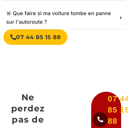
🚨 Que faire si ma voiture tombe en panne
sur l'autoroute ?
07 44 85 15 88
Ne
07 4
perdez
85 1
pas de
88