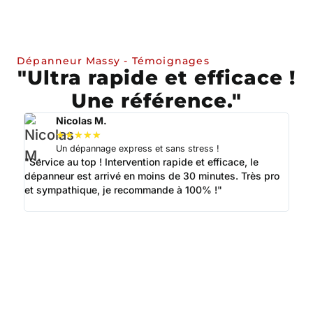
Dépanneur Massy - Témoignages
"Ultra rapide et efficace !
Une référence."
Nicolas M.
★
★
★
★
★
Un dépannage express et sans stress !
"Service au top ! Intervention rapide et efficace, le
"Je 
dépanneur est arrivé en moins de 30 minutes. Très pro
fluid
et sympathique, je recommande à 100% !"
sens
prof