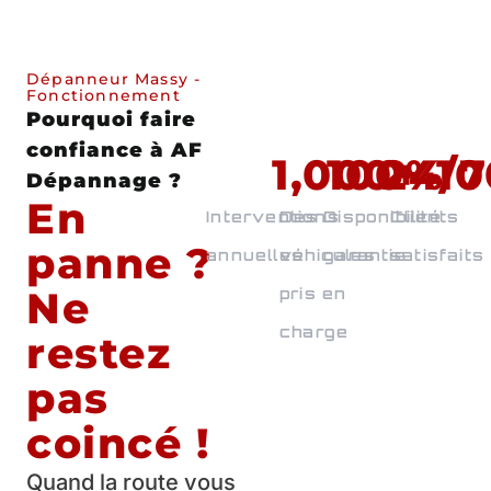
Dépanneur Massy -
Fonctionnement
Pourquoi faire
confiance à AF
1,000
100
24
+
%
10
/7
Dépannage ?
En
Interventions
Des
Disponibilité
Clients
panne ?
annuelles
véhicules
garantie
satisfaits
Ne
pris en
charge
restez
pas
coincé !
Quand la route vous